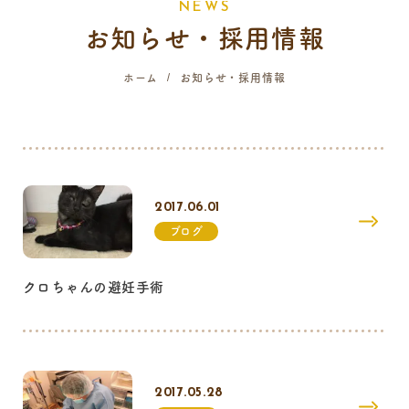
N
E
W
S
お知らせ・採用情報
058-214-4071
ホーム
お知らせ・採用情報
診療時間
月
火
水
木
金
土
日
祝
9:00 - 12:00
16:00 - 19:00
2017.06.01
…火曜日終日・日曜日午前はご予約のみの診療となります。
ブログ
クロちゃんの避妊手術
2017.05.28