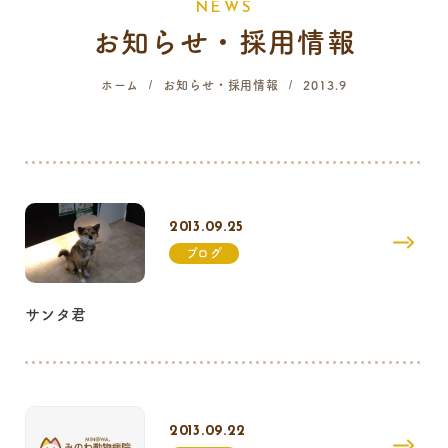
N
E
W
S
お知らせ・採用情報
058-214-4071
ホーム
お知らせ・採用情報
2013.9
診療時間
月
火
水
木
金
土
日
祝
9:00 - 12:00
16:00 - 19:00
2013.09.25
…火曜日終日・日曜日午前はご予約のみの診療となります。
ブログ
サンタ君
2013.09.22