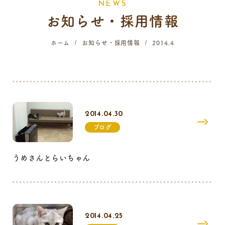
N
E
W
S
お知らせ・採用情報
058-214-4071
ホーム
お知らせ・採用情報
2014.4
診療時間
月
火
水
木
金
土
日
祝
9:00 - 12:00
16:00 - 19:00
2014.04.30
…火曜日終日・日曜日午前はご予約のみの診療となります。
ブログ
うめさんとらいちゃん
2014.04.25