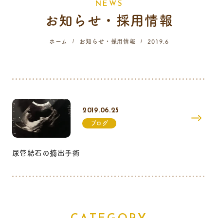
N
E
W
S
お知らせ・採用情報
058-214-4071
ホーム
お知らせ・採用情報
2019.6
診療時間
月
火
水
木
金
土
日
祝
9:00 - 12:00
16:00 - 19:00
2019.06.25
…火曜日終日・日曜日午前はご予約のみの診療となります。
ブログ
尿管結石の摘出手術