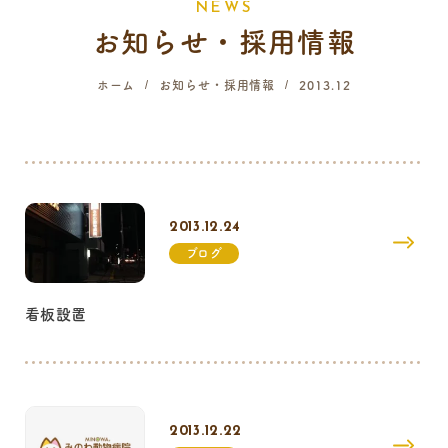
N
E
W
S
お知らせ・採用情報
058-214-4071
ホーム
お知らせ・採用情報
2013.12
診療時間
月
火
水
木
金
土
日
祝
9:00 - 12:00
16:00 - 19:00
2013.12.24
…火曜日終日・日曜日午前はご予約のみの診療となります。
ブログ
看板設置
2013.12.22