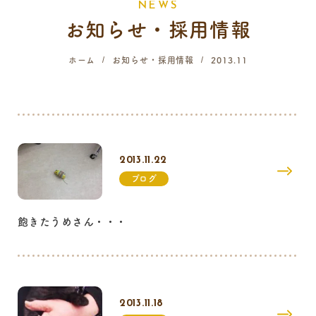
N
E
W
S
お知らせ・採用情報
058-214-4071
ホーム
お知らせ・採用情報
2013.11
診療時間
月
火
水
木
金
土
日
祝
9:00 - 12:00
16:00 - 19:00
2013.11.22
…火曜日終日・日曜日午前はご予約のみの診療となります。
ブログ
飽きたうめさん・・・
2013.11.18