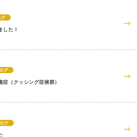
ログ
ました！
ログ
進症（クッシング症候群）
ログ
た