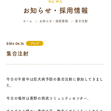
N
E
W
S
お知らせ・採用情報
058-214-4071
ホーム
お知らせ・採用情報
集合注射
診療時間
月
火
水
木
金
土
日
祝
ブログ
2014.04.14
9:00 - 12:00
集合注射
16:00 - 19:00
…火曜日終日・日曜日午前はご予約のみの診療となります。
今日の午前中は狂犬病予防の集合注射に参加してきまし
た。
今日の場所は黒野の西武コミュニティセンター。