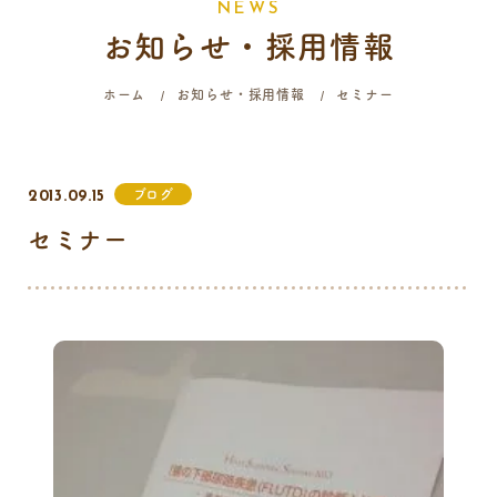
N
E
W
S
お知らせ・採用情報
058-214-4071
ホーム
お知らせ・採用情報
セミナー
診療時間
月
火
水
木
金
土
日
祝
ブログ
2013.09.15
9:00 - 12:00
セミナー
16:00 - 19:00
…火曜日終日・日曜日午前はご予約のみの診療となります。