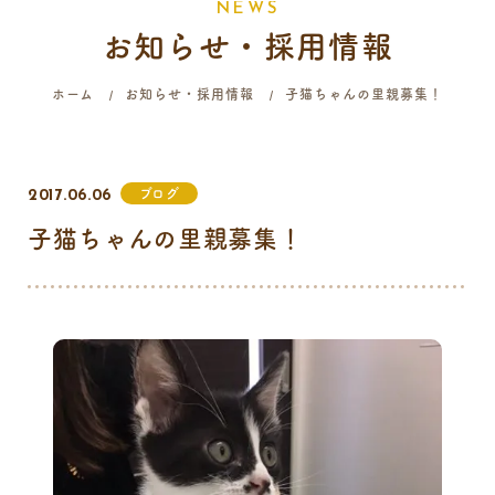
N
E
W
S
お知らせ・採用情報
058-214-4071
ホーム
お知らせ・採用情報
子猫ちゃんの里親募集！
診療時間
月
火
水
木
金
土
日
祝
ブログ
2017.06.06
9:00 - 12:00
子猫ちゃんの里親募集！
16:00 - 19:00
…火曜日終日・日曜日午前はご予約のみの診療となります。