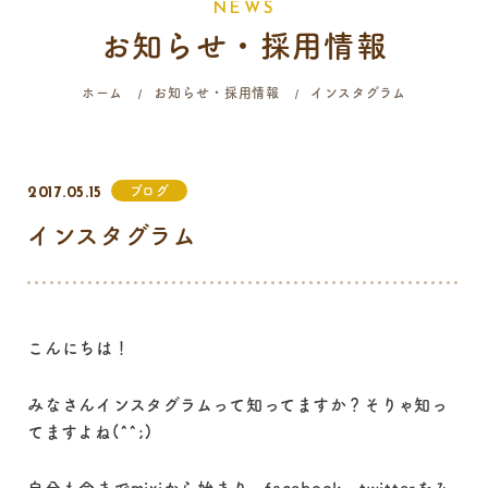
N
E
W
S
お知らせ・採用情報
058-214-4071
ホーム
お知らせ・採用情報
インスタグラム
診療時間
月
火
水
木
金
土
日
祝
ブログ
2017.05.15
9:00 - 12:00
インスタグラム
16:00 - 19:00
…火曜日終日・日曜日午前はご予約のみの診療となります。
こんにちは！
みなさんインスタグラムって知ってますか？そりゃ知っ
てますよね(^^;)