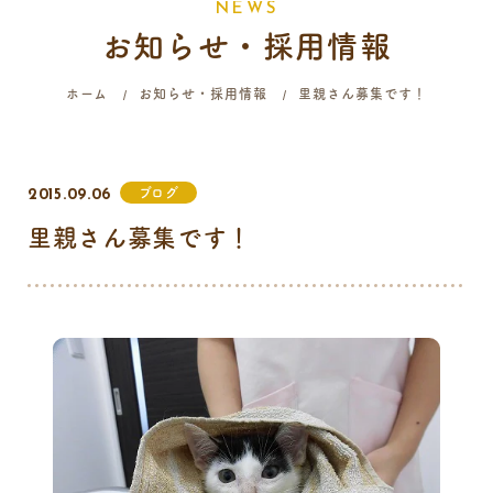
N
E
W
S
お知らせ・採用情報
058-214-4071
ホーム
お知らせ・採用情報
里親さん募集です！
診療時間
月
火
水
木
金
土
日
祝
ブログ
2015.09.06
9:00 - 12:00
里親さん募集です！
16:00 - 19:00
…火曜日終日・日曜日午前はご予約のみの診療となります。