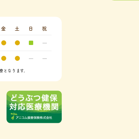
金
土
日
祝
療となります。