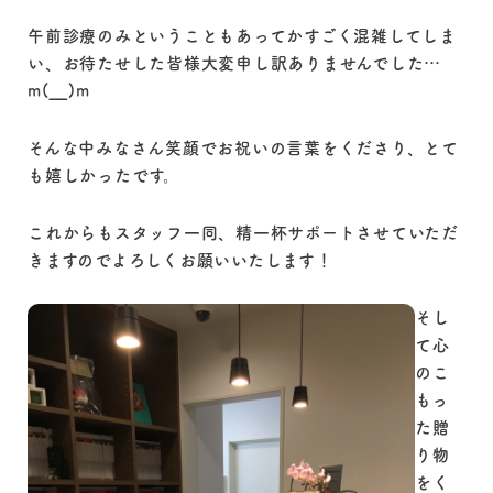
午前診療のみということもあってかすごく混雑してしま
い、お待たせした皆様大変申し訳ありませんでした…
m(__)m
そんな中みなさん笑顔でお祝いの言葉をくださり、とて
も嬉しかったです。
これからもスタッフ一同、精一杯サポートさせていただ
きますのでよろしくお願いいたします！
そし
て心
のこ
もっ
た贈
り物
をく