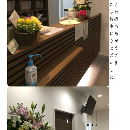
ださ
った
皆様
本当
にあ
りが
とう
ござ
いま
し
た。