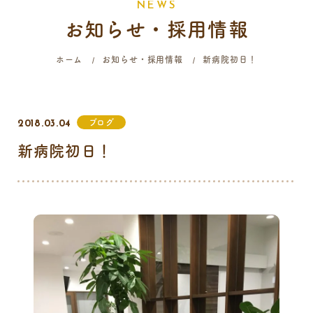
N
E
W
S
お知らせ・採用情報
058-214-4071
ホーム
お知らせ・採用情報
新病院初日！
診療時間
月
火
水
木
金
土
日
祝
ブログ
2018.03.04
9:00 - 12:00
新病院初日！
16:00 - 19:00
…火曜日終日・日曜日午前はご予約のみの診療となります。