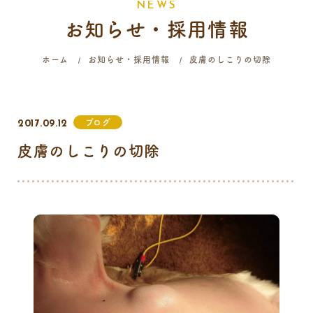
N
E
W
S
お知らせ・採用情報
058-214-4071
ホーム
お知らせ・採用情報
皮膚のしこりの切除
診療時間
月
火
水
木
金
土
日
祝
ブログ
2017.09.12
9:00 - 12:00
皮膚のしこりの切除
16:00 - 19:00
…火曜日終日・日曜日午前はご予約のみの診療となります。