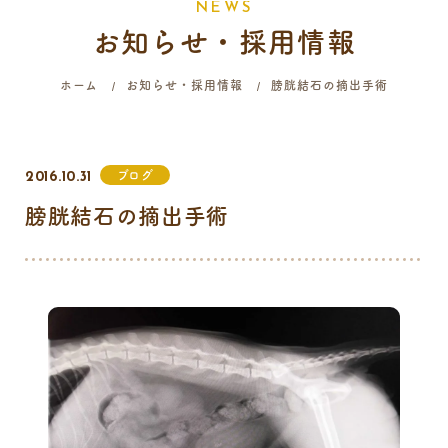
N
E
W
S
お知らせ・採用情報
058-214-4071
ホーム
お知らせ・採用情報
膀胱結石の摘出手術
診療時間
月
火
水
木
金
土
日
祝
ブログ
2016.10.31
9:00 - 12:00
膀胱結石の摘出手術
16:00 - 19:00
…火曜日終日・日曜日午前はご予約のみの診療となります。