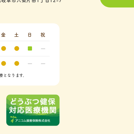
岐阜市六条片田1丁目12-7
金
土
日
祝
療となります。