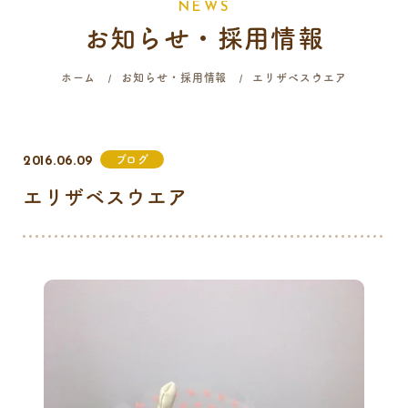
N
E
W
S
お知らせ・採用情報
058-214-4071
ホーム
お知らせ・採用情報
エリザベスウエア
診療時間
月
火
水
木
金
土
日
祝
ブログ
2016.06.09
9:00 - 12:00
エリザベスウエア
16:00 - 19:00
…火曜日終日・日曜日午前はご予約のみの診療となります。