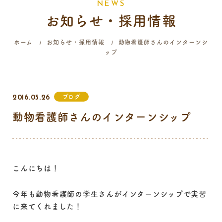
N
E
W
S
お知らせ・採用情報
058-214-4071
ホーム
お知らせ・採用情報
動物看護師さんのインターンシ
ップ
診療時間
月
火
水
木
金
土
日
祝
9:00 - 12:00
ブログ
2016.05.26
16:00 - 19:00
動物看護師さんのインターンシップ
…火曜日終日・日曜日午前はご予約のみの診療となります。
こんにちは！
今年も動物看護師の学生さんがインターンシップで実習
に来てくれました！