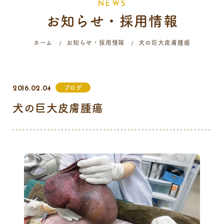
N
E
W
S
お知らせ・採用情報
058-214-4071
ホーム
お知らせ・採用情報
犬の巨大皮膚腫瘍
診療時間
月
火
水
木
金
土
日
祝
ブログ
2016.02.04
9:00 - 12:00
犬の巨大皮膚腫瘍
16:00 - 19:00
…火曜日終日・日曜日午前はご予約のみの診療となります。