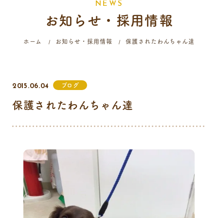
N
E
W
S
お知らせ・採用情報
058-214-4071
ホーム
お知らせ・採用情報
保護されたわんちゃん達
診療時間
月
火
水
木
金
土
日
祝
ブログ
2015.06.04
9:00 - 12:00
保護されたわんちゃん達
16:00 - 19:00
…火曜日終日・日曜日午前はご予約のみの診療となります。