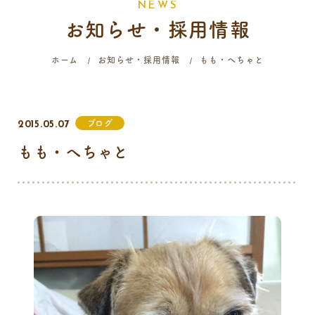
N
E
W
S
お知らせ・採用情報
058-214-4071
ホーム
お知らせ・採用情報
もも・へちゃと
診療時間
月
火
水
木
金
土
日
祝
ブログ
2015.05.07
9:00 - 12:00
もも・へちゃと
16:00 - 19:00
…火曜日終日・日曜日午前はご予約のみの診療となります。