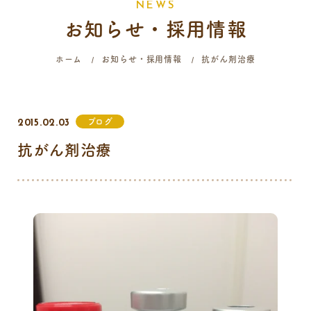
N
E
W
S
お知らせ・採用情報
058-214-4071
ホーム
お知らせ・採用情報
抗がん剤治療
診療時間
月
火
水
木
金
土
日
祝
ブログ
2015.02.03
9:00 - 12:00
抗がん剤治療
16:00 - 19:00
…火曜日終日・日曜日午前はご予約のみの診療となります。