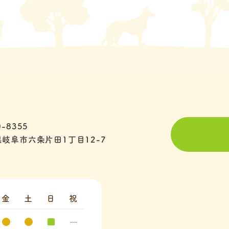
-8355
岐阜市六条片田1丁目12-7
金
土
日
祝