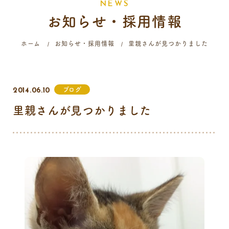
N
E
W
S
お知らせ・採用情報
058-214-4071
ホーム
お知らせ・採用情報
里親さんが見つかりました
診療時間
月
火
水
木
金
土
日
祝
ブログ
2014.06.10
9:00 - 12:00
里親さんが見つかりました
16:00 - 19:00
…火曜日終日・日曜日午前はご予約のみの診療となります。