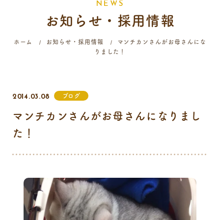
N
E
W
S
お知らせ・採用情報
058-214-4071
ホーム
お知らせ・採用情報
マンチカンさんがお母さんにな
りました！
診療時間
月
火
水
木
金
土
日
祝
9:00 - 12:00
ブログ
2014.03.08
16:00 - 19:00
マンチカンさんがお母さんになりまし
…火曜日終日・日曜日午前はご予約のみの診療となります。
た！