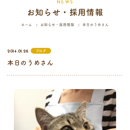
N
E
W
S
お知らせ・採用情報
058-214-4071
ホーム
お知らせ・採用情報
本日のうめさん
診療時間
月
火
水
木
金
土
日
祝
ブログ
2014.01.26
9:00 - 12:00
本日のうめさん
16:00 - 19:00
…火曜日終日・日曜日午前はご予約のみの診療となります。