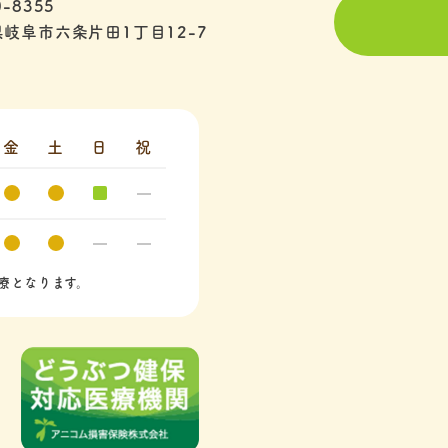
-8355
岐阜市六条片田1丁目12-7
金
土
日
祝
療となります。