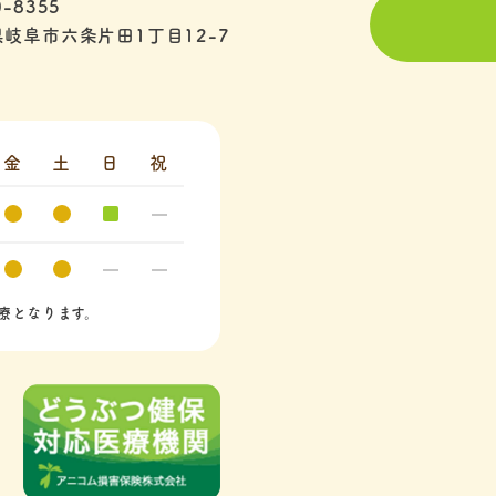
-8355
岐阜市六条片田1丁目12-7
金
土
日
祝
療となります。