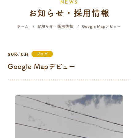
N
E
W
S
お知らせ・採用情報
058-214-4071
ホーム
お知らせ・採用情報
Google Mapデビュー
診療時間
月
火
水
木
金
土
日
祝
ブログ
2018.10.14
9:00 - 12:00
Google Mapデビュー
16:00 - 19:00
…火曜日終日・日曜日午前はご予約のみの診療となります。