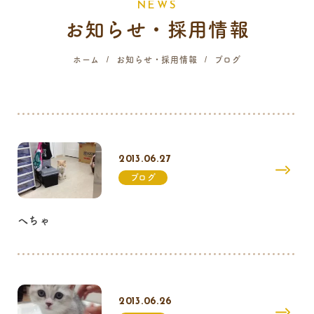
N
E
W
S
お知らせ・採用情報
058-214-4071
ホーム
お知らせ・採用情報
ブログ
診療時間
月
火
水
木
金
土
日
祝
9:00 - 12:00
16:00 - 19:00
2013.06.27
…火曜日終日・日曜日午前はご予約のみの診療となります。
ブログ
へちゃ
2013.06.26