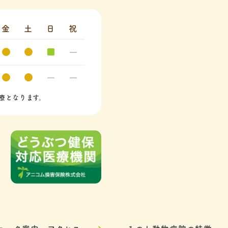
金
土
日
祝
療となります。