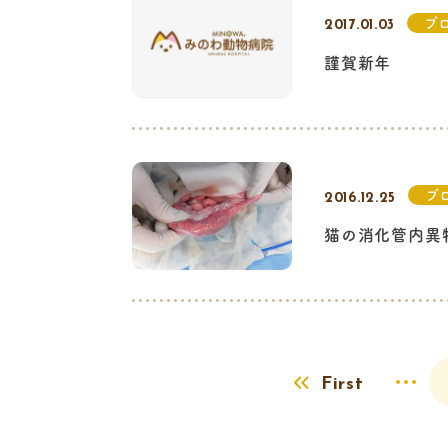
ブ
2017.01.03
謹賀新年
ブ
2016.12.25
猫の消化管内異
First