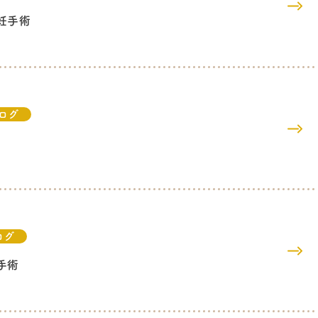
妊手術
ログ
ログ
手術